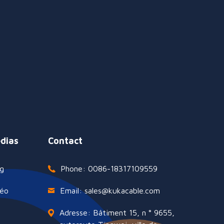
dias
Contact
g
Phone: 0086-18317109559
déo
Email: sales@kukacable.com
Adresse: Bâtiment 15, n ° 9655,