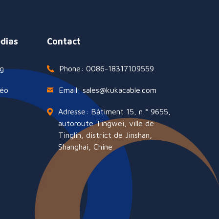
dias
Contact
g
Phone: 0086-18317109559
déo
Email: sales@kukacable.com
Adresse: Bâtiment 15, n ° 9655,
autoroute Tingwei, ville de
Tinglin, district de Jinshan,
Shanghai, Chine